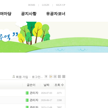
HOME
|
LOGIN
|
SIGN UP
여마당
공지사항
유공자코너
회원 가입
로그인...
글쓴이
날짜
조회 수
관리자
2026-07-03
2271
관리자
2026-06-17
2288
관리자
2025-12-08
7897