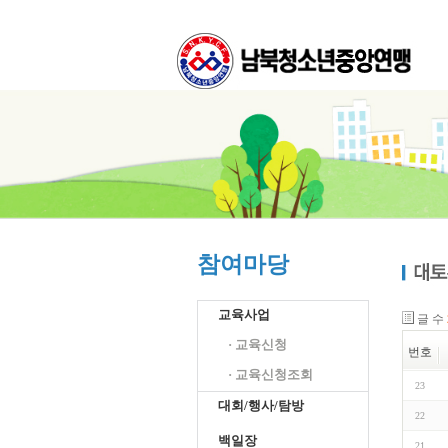
참여마당
교육사업
글 수
· 교육신청
번호
· 교육신청조회
23
대회/행사/탐방
22
백일장
21