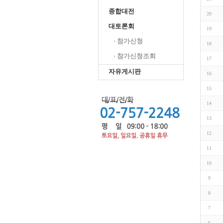
종합대전
20
대토론회
19
· 참가신청
18
· 참가신청조회
17
자유게시판
16
15
14
13
12
11
10
9
8
7
6