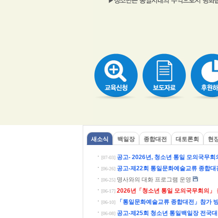
새소식
백일장
종합대전
대토론회
현
공고- 2026년, 청소년 통일 모의국무회
[07-03]
공고-제22회 통일문화예술교류 종합대
[06-26]
명사와의 대화 프로그램 운영
[06-25]
2026년「청소년 통일 모의국무회의」 
[06-17]
「통일문화예술교류 종합대전」참가 방법 
[06-10]
공고-제25회 청소년 통일백일장 전국
[06-08]