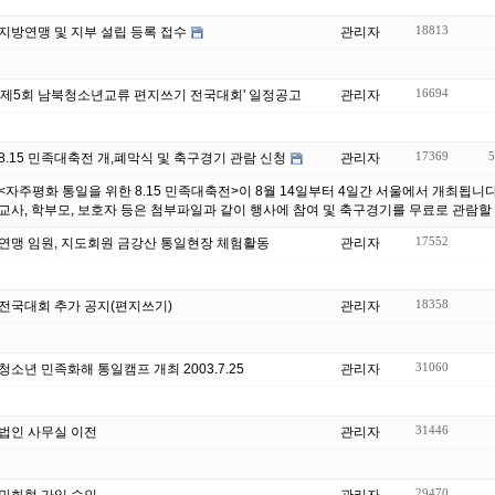
18813
지방연맹 및 지부 설립 등록 접수
관리자
16694
'제5회 남북청소년교류 편지쓰기 전국대회' 일정공고
관리자
17369
5
8.15 민족대축전 개,폐막식 및 축구경기 관람 신청
관리자
<자주평화 통일을 위한 8.15 민족대축전>이 8월 14일부터 4일간 서울에서 개최됩니
교사, 학부모, 보호자 등은 첨부파일과 같이 행사에 참여 및 축구경기를 무료로 관람할 
17552
연맹 임원, 지도회원 금강산 통일현장 체험활동
관리자
18358
전국대회 추가 공지(편지쓰기)
관리자
31060
청소년 민족화해 통일캠프 개최 2003.7.25
관리자
31446
법인 사무실 이전
관리자
29470
민화협 가입 승인
관리자