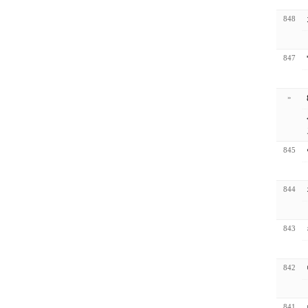
848
847
»
845
844
843
842
841