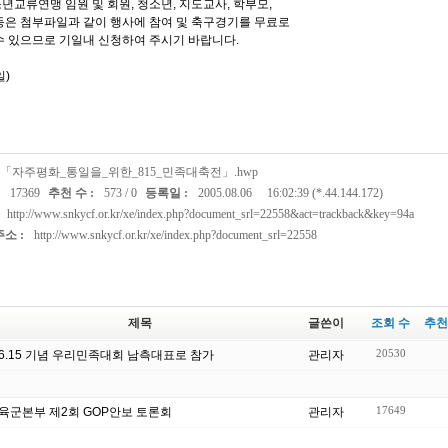
년교류연맹 임원 및 회원, 청소년, 지도교사, 학부모,
등은 첨부파일과 같이 행사에 참여 및 축구경기를 무료로
수 있으므로 기일내 신청하여 주시기 바랍니다.
일)
「자주평화_통일을_위한_815_민족대축전」.hwp
17369
추천 수 :
573
/
0
등록일 :
2005.08.06
16:02:39 (*.44.144.172)
http://www.snkycf.or.kr/xe/index.php?document_srl=22558&act=trackback&key=94a
소 :
http://www.snkycf.or.kr/xe/index.php?document_srl=22558
제목
글쓴이
조회 수
추천
20530
6.15 기념 우리민족대회 남측대표로 참가
관리자
17649
육군본부 제2회 GOP안보 토론회
관리자