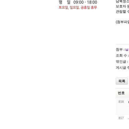
남북청소
보호자 
관람할 
(첨부파
첨부 :
조회 수 :
엮인글 :
게시글 주
목록
번호
858
857