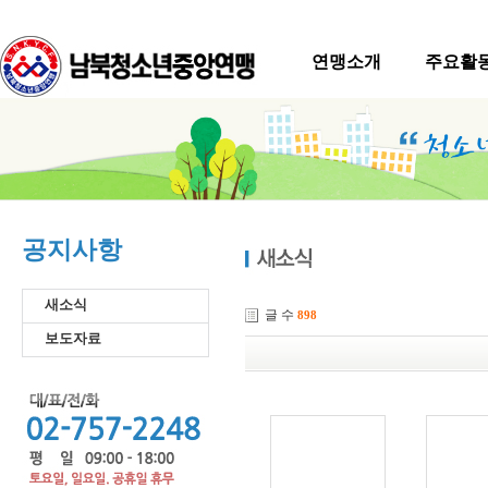
연맹소개
주요활
공지사항
새소식
글 수
898
보도자료