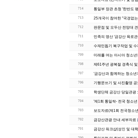
714
통일부 장관 초청 '한반도 
713
25개국이 참여한 "국경없
712
판문점 및 오두산 전망대 
711
민족의 명산 '금강산 육로관
710
수재민돕기 복구작업 및 수
709
미래를 여는 아시아 청소년
708
제61주년 광복절 경축식 
707
'금강산과 함께하는 청소년
706
기행문쓰기 및 사진촬영 공
705
학생단체 금강산 당일관광
704
'제1회 통일싹- 전국 청소년
703
보도자료(제1회 전국청소년
702
금강산관광 안내 세부자료
701
금강산 워크샵(성인 및 대
700