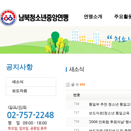
연맹소개
주요활
공지사항
새소식
글 수
898
보도자료
번호
718
717
보도자료(청소년 통일교육 
716
'2006 민화협 후원의날' 행
715
보도자료 (