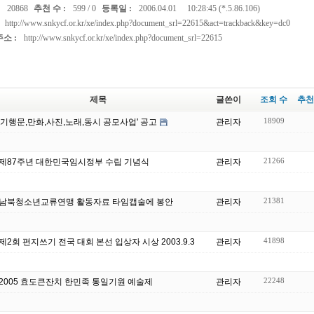
20868
추천 수 :
599
/
0
등록일 :
2006.04.01
10:28:45 (*.5.86.106)
http://www.snkycf.or.kr/xe/index.php?document_srl=22615&act=trackback&key=dc0
소 :
http://www.snkycf.or.kr/xe/index.php?document_srl=22615
제목
글쓴이
조회 수
추천
18909
'기행문,만화,사진,노래,동시 공모사업' 공고
관리자
21266
제87주년 대한민국임시정부 수립 기념식
관리자
21381
남북청소년교류연맹 활동자료 타임캡술에 봉안
관리자
41898
제2회 편지쓰기 전국 대회 본선 입상자 시상 2003.9.3
관리자
22248
2005 효도큰잔치 한민족 통일기원 예술제
관리자