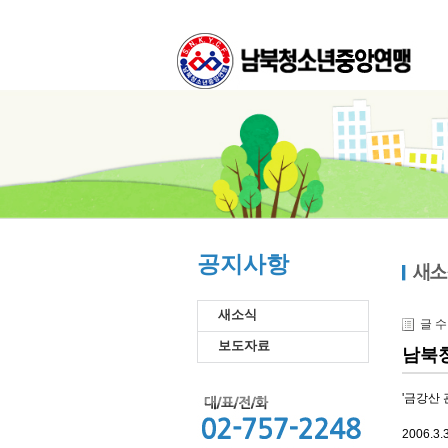
공지사항
새소식
글 
보도자료
남북
'금강산
200