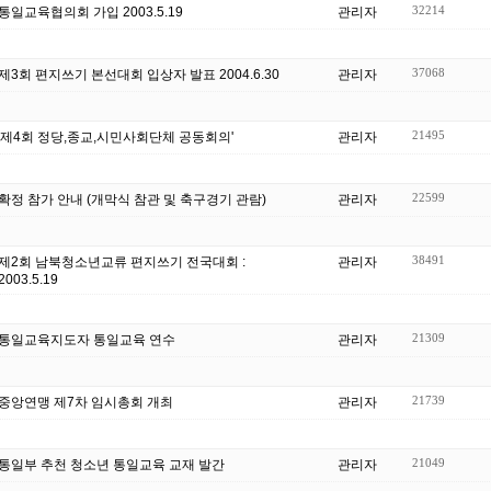
32214
통일교육협의회 가입 2003.5.19
관리자
37068
제3회 편지쓰기 본선대회 입상자 발표 2004.6.30
관리자
21495
'제4회 정당,종교,시민사회단체 공동회의'
관리자
22599
확정 참가 안내 (개막식 참관 및 축구경기 관람)
관리자
38491
제2회 남북청소년교류 편지쓰기 전국대회 :
관리자
2003.5.19
21309
통일교육지도자 통일교육 연수
관리자
21739
중앙연맹 제7차 임시총회 개최
관리자
21049
통일부 추천 청소년 통일교육 교재 발간
관리자