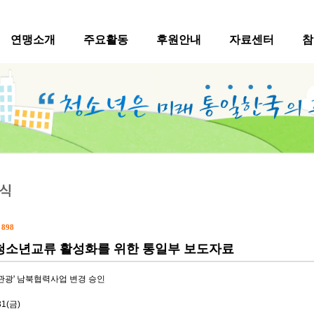
연맹소개
주요활동
후원안내
자료센터
참
수
898
청소년교류 활성화를 위한 통일부 보도자료
 관광' 남북협력사업 변경 승인
6.3.31(금)