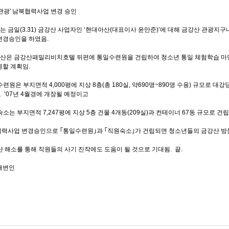
 관광' 남북협력사업 변경 승인
는 금일(3.31) 금강산 사업자인 ‘현대아산(대표이사 윤만준)’에 대해 금강산 관광지구
변경승인을 하였음.
아산은 금강산패밀리비치호텔 뒤편에 통일수련원을 건립하여 청소년 통일 체험학습 마당
영할 계획임.
련원은 부지면적 4,000평에 지상 8층(총 180실, 약690명~890명 수용) 규모로 대
 ’07년 4월경에 개장될 예정이고
소는 부지면적 7,247평에 지상 5층 건물 4개동(209실)과 컨테이너 67동 규모로 건
 협력사업 변경승인으로 ｢통일수련원｣과 ｢직원숙소｣가 건립되면 청소년들의 금강산 
난 해소를 통해 직원들의 사기 진작에도 도움이 될 것으로 기대됨. 끝.
대변인