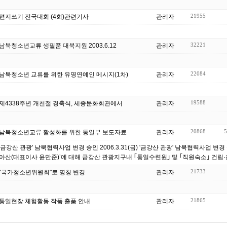
21955
편지쓰기 전국대회 (4회)관련기사
관리자
32221
남북청소년교류 생필품 대북지원 2003.6.12
관리자
22084
남북청소년 교류를 위한 유명연예인 메시지(1차)
관리자
19588
제4338주년 개천절 경축식, 세종문화회관에서
관리자
20868
5
남북청소년교류 활성화를 위한 통일부 보도자료
관리자
'금강산 관광' 남북협력사업 변경 승인 2006.3.31(금) '금강산 관광' 남북협력사업 변경
아산(대표이사 윤만준)’에 대해 금강산 관광지구내 ｢통일수련원｣ 및 ｢직원숙소｣ 건립·운.
21733
"국가청소년위원회"로 명칭 변경
관리자
21865
통일현장 체험활동 작품 출품 안내
관리자