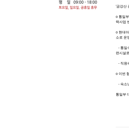
'금강산
o 통일부
력사업 
o 현대
소로 운
- 통일수
련시설로
- 직원숙
o 이번
- 숙소
통일부 