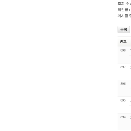
조회 수 :
엮인글 :
게시글 주
목록
번호
898
897
896
895
894