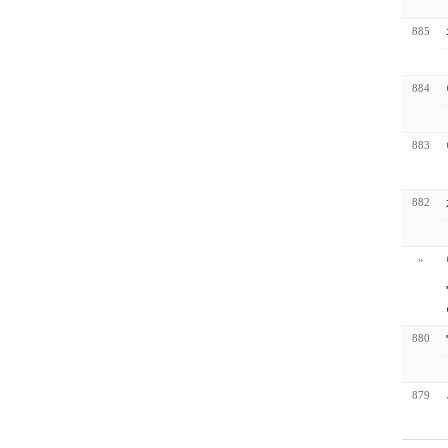
885
884
883
882
»
880
879