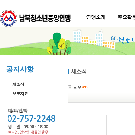
연맹소개
주요활
공지사항
새소식
글 수
898
보도자료