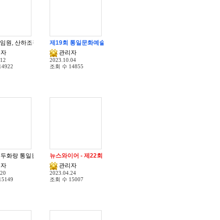
천 공고
 임원, 산하조직 등 인적사항 변경에 대한 정정 등록 필수 안내
제19회 통일문화예술교류 종합대전 공고
리자
관리자
.12
2023.10.04
14922
조회 수
14855
통일백일장 전국대회
 백두화랑 통일캠프 후원 및 청소년 상장 수여
뉴스와이어 - 제22회 청소년 통일백일장 전국대회
리자
관리자
.20
2023.04.24
15149
조회 수
15007