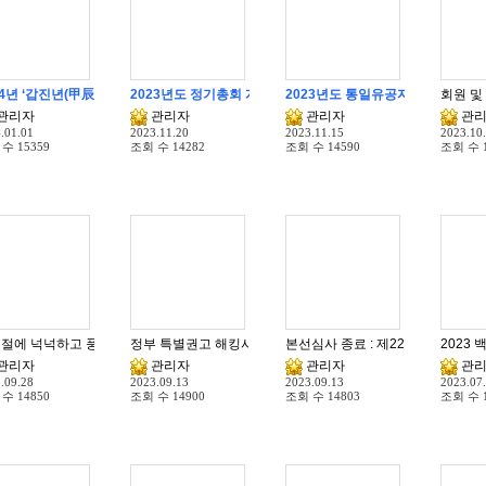
24년 ‘갑진년(甲辰年)’ 청룡의 해, 새해복많이 받으십시요.
2023년도 정기총회 개최
2023년도 통일유공자 정기포상 추
회원 및
관리자
관리자
관리자
관
.01.01
2023.11.20
2023.11.15
2023.10
 수
15359
조회 수
14282
조회 수
14590
조회 수
절에 넉넉하고 풍요로운 한가위 되십시요.
정부 특별권고 해킹사례 보안사항 준수에 관한 안내
본선심사 종료 : 제22회 청소년 
2023
관리자
관리자
관리자
관
.09.28
2023.09.13
2023.09.13
2023.07
 수
14850
조회 수
14900
조회 수
14803
조회 수