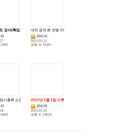
자원봉사자를 찾습니다.
년도 강사(특임교수, 전문교수, 전문강사 등) 모집 안내
대외 공개 본 연맹 이메일 중지 및 대처 안내
리자
관리자
.27
2023.03.21
15985
조회 수
15501
실적 명세서 공지
영문 주소안내
 임시총회 소집
2023년 1월 1일 이후 홈페이지 게시자료 이메일 등 비공개 안내
리자
관리자
.18
2023.01.21
14645
조회 수
14620