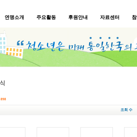
연맹소개
주요활동
후원안내
자료센터
참
수
898
조회 수