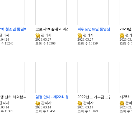
2회 청소년 통일백일장 전국대회 공고
코로나19 실내외 마스크 해제, "자유로미래로포럼" 재개 안내
파워포인트및 동영상 편집 가능한 
2023
관리자
관리자
관리자
관
.04.24
2023.03.27
2023.03.27
2023.03
 수
15245
조회 수
15360
조회 수
15159
조회 수
일정 안내 - 제22회 청소년 통일백일장 전국대회
2022년도 기부금 모금액 및 활용
본연맹 산하 해외본부연맹 및 해외 백일장 등 행사 주관기관에서 우편물 발송시 
제25차
관리자
관리자
관리자
관
.03.14
2023.03.14
2023.03.14
2023.02
 수
15370
조회 수
15451
조회 수
15169
조회 수