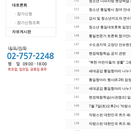
152
청소년 나라사랑 현장학습 
대토론회
151
청소년 통일행사 참여 안내
· 참가신청
150
강사 및 청소년지도자 연수
· 참가신청조회
149
청소년 통일대토론회 일정
자유게시판
148
통일전문가 토론회 참가안
147
수도권지역 교장단 안보현장
146
현장체험학습 공지 관련
145
“북한 어린이들의 생활” 
144
세대공감 통일항아리 나누기
143
통일항아리 행사(8.28) 잠
142
세대공감 통일항아리 나누
141
현장체험학습(사관캠프) 일
140
7월 7일(토)오후2시 '자
139
자랑스런 대한민국 퀴즈 페스
138
자랑스런 대한민국 퀴즈 페