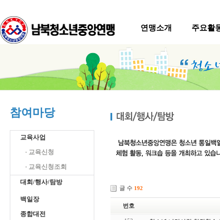
연맹소개
주요활
참여마당
교육사업
· 교육신청
· 교육신청조회
대회/행사/탐방
글 수
192
백일장
번호
종합대전