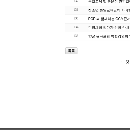
137
통일교육 및 판문점 견학일
136
청소년 통일교육단체 사례
135
POP 과 함께하는 CCM콘
134
현장체험 참가자 신청 안내
133
향군 율곡포럼 특별강연회
목록
첫