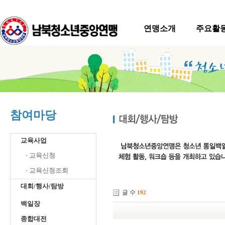
연맹소개
주요활
참여마당
교육사업
· 교육신청
· 교육신청조회
대회/행사/탐방
글 수
192
백일장
종합대전