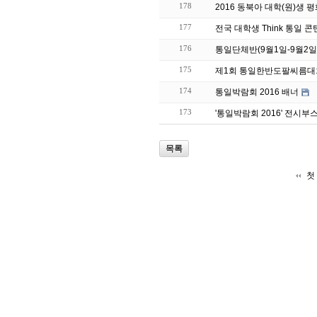
178
2016 동북아 대학(원)생 
177
전국 대학생 Think 통일
176
통일단체반(9월1일-9월2일
175
제1회 통일한반도팔씨름대
174
통일박람회 2016 배너
173
'통일박람회 2016' 전시부
목록
첫