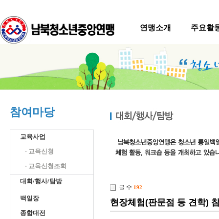
연맹소개
주요활
참여마당
교육사업
· 교육신청
· 교육신청조회
대회/행사/탐방
글 수
192
백일장
현장체험(판문점 등 견학) 
종합대전