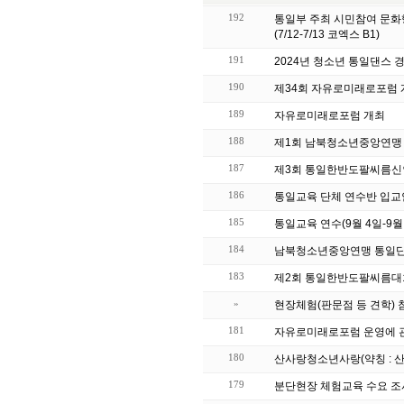
192
통일부 주최 시민참여 문화
(7/12-7/13 코엑스 B1)
191
2024년 청소년 통일댄스 
190
제34회 자유로미래로포럼 
189
자유로미래로포럼 개최
188
제1회 남북청소년중앙연맹
187
제3회 통일한반도팔씨름신
186
통일교육 단체 연수반 입교안내
185
통일교육 연수(9월 4일-9월
184
남북청소년중앙연맹 통일단
183
제2회 통일한반도팔씨름대회(2
»
현장체험(판문점 등 견학) 
181
자유로미래로포럼 운영에 
180
산사랑청소년사랑(약칭 : 산
179
분단현장 체험교육 수요 조사