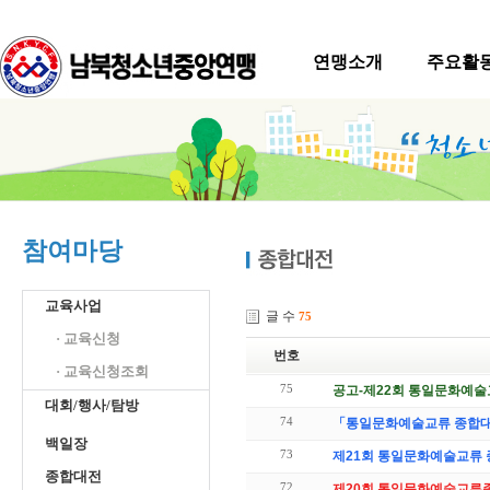
연맹소개
주요활
참여마당
교육사업
글 수
75
· 교육신청
번호
· 교육신청조회
75
공고-제22회 통일문화예술
대회/행사/탐방
74
「통일문화예술교류 종합대전
백일장
73
제21회 통일문화예술교류 
종합대전
72
제20회 통일문화예술교류