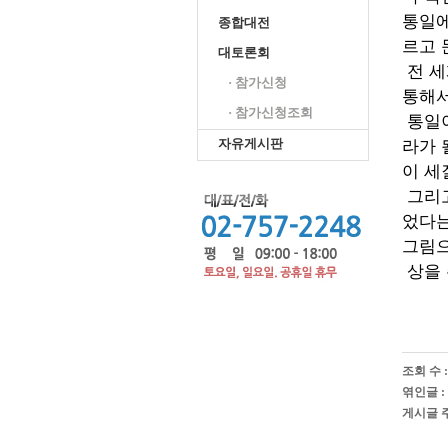
통일에
종합대전
르고 
대토론회
전 세
· 참가신청
통해서
· 참가신청조회
통일이
자유게시판
라가 
이 세
그리고
었다는
그림으
상을
조회 수 :
엮인글 :
게시글 주