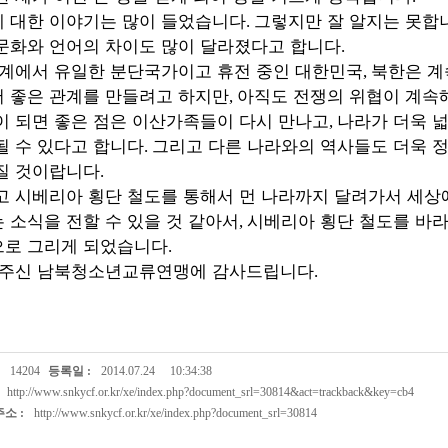
 대한 이야기는 많이 들었습니다
그렇지만 잘 알지는 못합
.
문화와 언어의 차이도 많이 달라졌다고 합니다
.
계에서 유일한 분단국가이고 휴전 중인 대한민국
북한은 계
,
 좋은 관계를 만들려고 하지만
아직도 전쟁의 위협이 계속
,
 되면 좋은 점은 이산가족들이 다시 만나고
나라가 더욱 
,
될 수 있다고 합니다
그리고 다른 나라와의 역사들도 더욱 
.
질 것이랍니다
.
 시베리아 횡단 철도를 통해서 먼 나라까지 달려가서 세상
 소식을 전할 수 있을 것 같아서
시베리아 횡단 철도를 바
,
로 그리게 되었습니다
.
 주신 남북청소년교류연맹에 감사드립니다
.
14204
등록일 :
2014.07.24
10:34:38
http://www.snkycf.or.kr/xe/index.php?document_srl=30814&act=trackback&key=cb4
소 :
http://www.snkycf.or.kr/xe/index.php?document_srl=30814