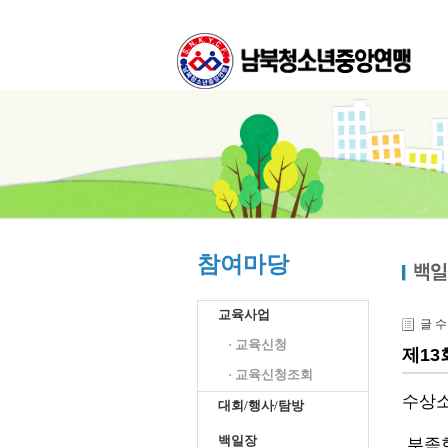
참여마당
교육사업
글 
· 교육신청
제13
· 교육신청조회
수상
대회/행사/탐방
백일장
부족한