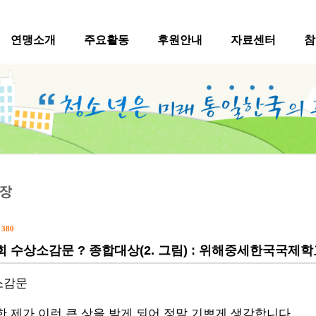
연맹소개
주요활동
후원안내
자료센터
참
수
380
회 수상소감문 ? 종합대상(2. 그림) : 위해중세한국국제
소감문
 제가 이런 큰 상을 받게 되어 정말 기쁘게 생각합니다
.