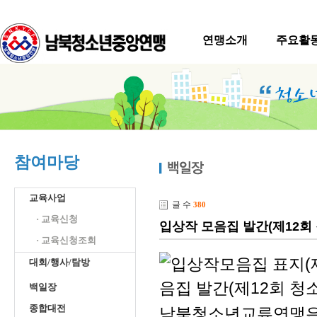
연맹소개
주요활
참여마당
교육사업
글 수
380
· 교육신청
입상작 모음집 발간(제12회
· 교육신청조회
대회/행사/탐방
백일장
종합대전
남북청소년교류연맹은 