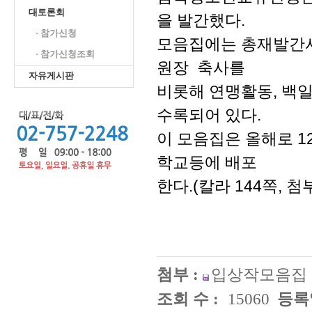
대토론회
을 발간했다.
· 참가신청
모음집에는 총재발간사
· 참가신청조회
원장 축사를
자유게시판
비롯해 연맹활동, 백
수록되어 있다.
이 모음집은 올해로 1
학교등에 배포
한다.(칼라 144쪽, 
첨부 :
입상작모음집 표
조회 수 :
15060
등록일