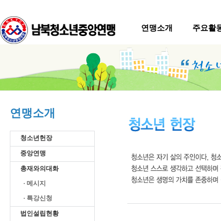
연맹소개
주요활
연맹소개
청소년헌장
중앙연맹
총재와의대화
· 메시지
· 특강신청
법인설립현황