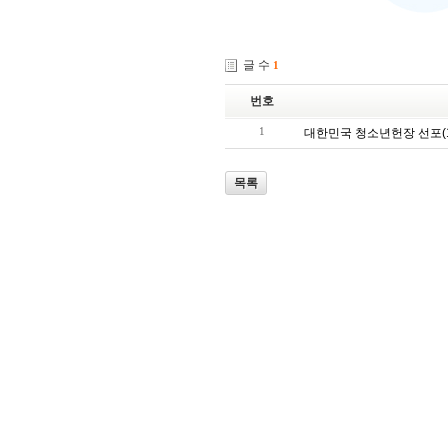
글 수
1
번호
1
대한민국 청소년헌장 선포(199
목록