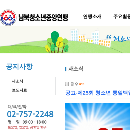
연맹소개
주요활
공지사항
새소식
글 수
898
보도자료
공고-제25회 청소년 통일