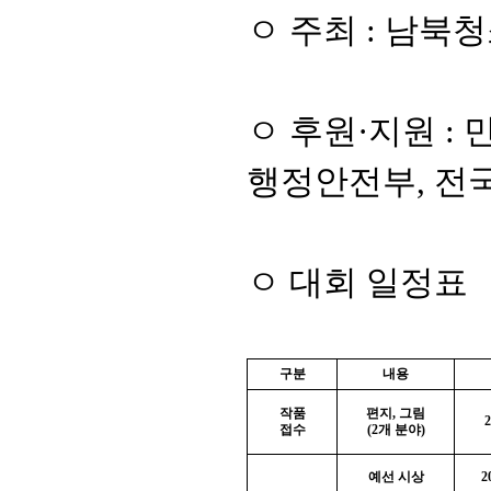
ㅇ 주최
:
남북청
ㅇ 후원
·
지원
:
행정안전부
,
전
ㅇ 대회 일정표
구분
내용
작품
편지
,
그림
2
접수
(2
개 분야
)
예선 시상
2