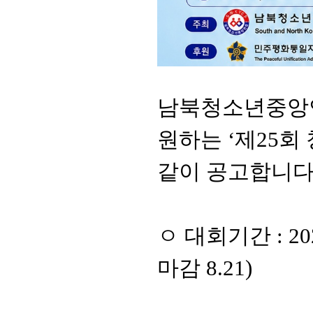
남북청소년중앙
원하는
‘
제
25
회
같이 공고합니
ㅇ 대회기간
: 2
마감
8.21)