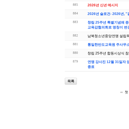
885
2026년 신년 메시지
884
2026년 슬로건- 2026년
883
창립 25주년 특별기념패 증
교육감협의회로 명칭이 변경
882
남북청소년중앙연맹 설립목
881
통일한반도교육원 주사무소 
880
창립 25주년 합동시상식 참
879
연맹 강사진 12월 31일자
종료
목록
첫