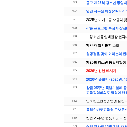
893
공고-제25회 청소년 통일
892
연맹 사무실 이전(2026. 4.
»
2025년도 기부금 모금액 
890
각종 프로그램 수상자 상장(
889
「청소년 통일백일장 전국대회
888
제28차 임시총회 소집
887
설명절을 맞아 여러분의 한
886
제25회 청소년 통일백일장 
885
2026년 신년 메시지
884
2026년 슬로건- 2026년
883
창립 25주년 특별기념패 증
교육감협의회로 명칭이 변경
882
남북청소년중앙연맹 설립목
881
통일한반도교육원 주사무소 
880
창립 25주년 합동시상식 참
879
연맹 강사진 12월 31일자