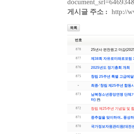
document_srl=646934
게시글 주소 :
http://
목록
번호
878
25년사 편찬원고 마감(2025.
877
제38회 자유로미래로포럼 
876
2025년도 정기총회 개최
875
창립 25주년 특별 고급메달
»
최종-'창립 제25주년 합동
873
남북청소년중앙연맹 단체기 신
터)
872
창립 제25주년 기념일 및 
871
중추절을 맞이하여.. 풍성
870
국가정보자원관리원(대전센터