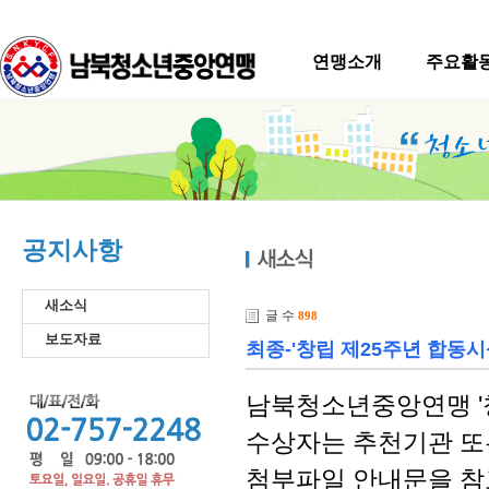
연맹소개
주요활
공지사항
새소식
글 수
898
보도자료
최종-'창립 제25주년 합동시
남북청소년중앙연맹 '창
수상자는 추천기관 또
첨부파일 안내문을 참