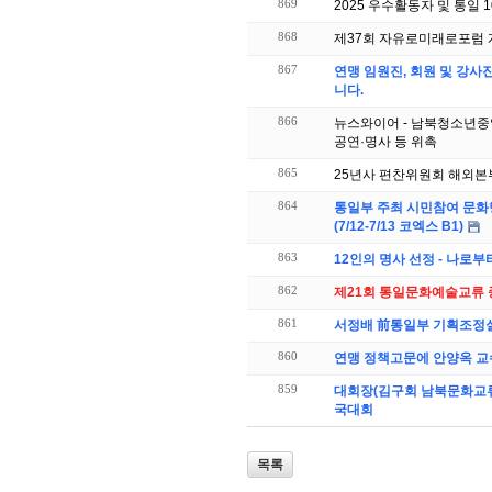
869
2025 우수활동자 및 통일 
868
제37회 자유로미래로포럼 
867
연맹 임원진, 회원 및 강
니다.
866
뉴스와이어 - 남북청소년중
공연·명사 등 위촉
865
25년사 편찬위원회 해외본부
864
통일부 주최 시민참여 문화
(7/12-7/13 코엑스 B1)
863
12인의 명사 선정 - 나로
862
제21회 통일문화예술교류 
861
서정배 前통일부 기획조정실
860
연맹 정책고문에 안양옥 교
859
대회장(김구회 남북문화교류
국대회
목록