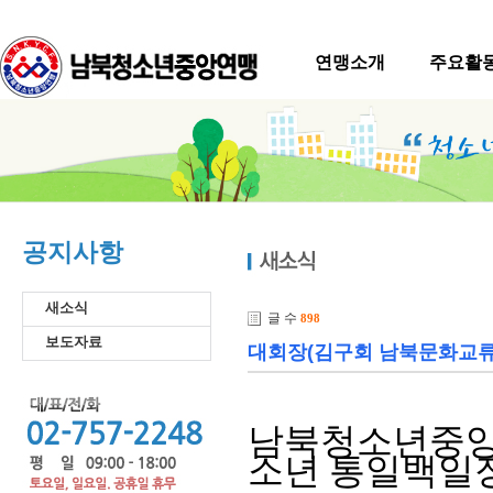
연맹소개
주요활
공지사항
새소식
글 수
898
보도자료
대회장(김구회 남북문화교류협
남북청소년중앙
소년 통일백일