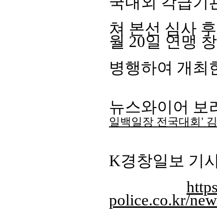
국내외 각급기관
쳐
본선 심사 
월
20
일 연맹 
병
행하여 개최
뉴스와이어 보
일백일장 전국대회’ 김
K경창일보 기사
http
police.co.kr/ne