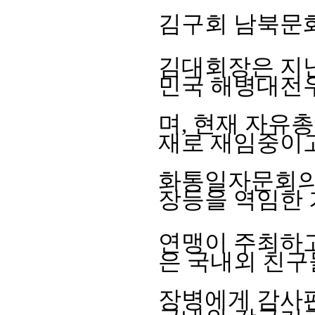
김구
회 남북문
김대회장은 지
민국 해병대전
며
,
현재 자유총
재로 재임중이
화통일자문회의
장등을 역임한
연맹이 주최하
은 국내외 친
장
병에게 감사