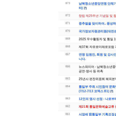
873
남북청소년중앙연맹 단체기 신
터)
872
창립 제25주년 기념일 및 
871
중추절을 맞이하여.. 풍성
870
국가정보자원관리원(대전센터
869
2025 우수활동자 및 통일 
868
제37회 자유로미래로포럼 
867
연맹 임원진, 회원 및 강
니다.
866
뉴스와이어 - 남북청소년중
공연·명사 등 위촉
865
25년사 편찬위원회 해외본부
864
통일부 주최 시민참여 문화
(7/12-7/13 코엑스 B1)
863
12인의 명사 선정 - 나로
862
제21회 통일문화예술교류 
861
서정배 前통일부 기획조정실