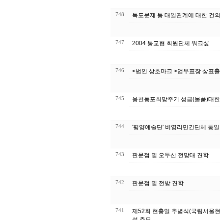
748
독도문제 등 대일관계에 대한 건
747
2004 통교협 회원단체 워크샾
746
745
용천동포희망주기 성금(물품)대
744
'평양예술단' 비영리민간단체 통
743
판문점 및 오두산 전망대 견학
742
판문점 및 전방 견학
741
제52회 현충일 추념식(국립서울현
석 추모