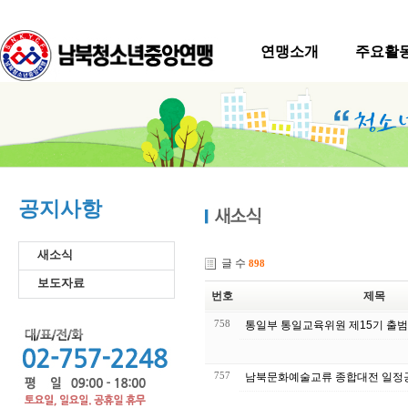
연맹소개
주요활
공지사항
새소식
글 수
898
보도자료
번호
제목
758
통일부 통일교육위원 제15기 출
757
남북문화예술교류 종합대전 일정