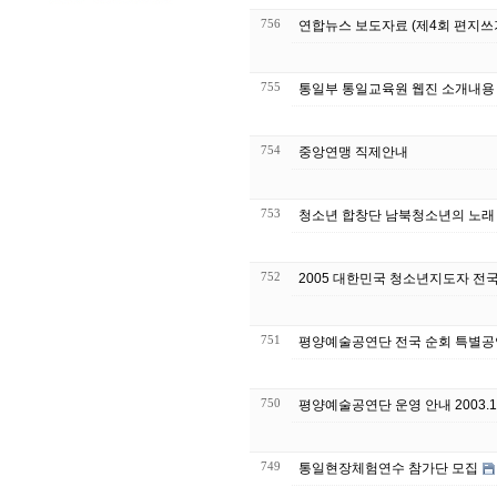
756
연합뉴스 보도자료 (제4회 편지쓰
755
통일부 통일교육원 웹진 소개내용
754
중앙연맹 직제안내
753
청소년 합창단 남북청소년의 노래
752
2005 대한민국 청소년지도자 전
751
750
평양예술공연단 운영 안내 
749
통일현장체험연수 참가단 모집