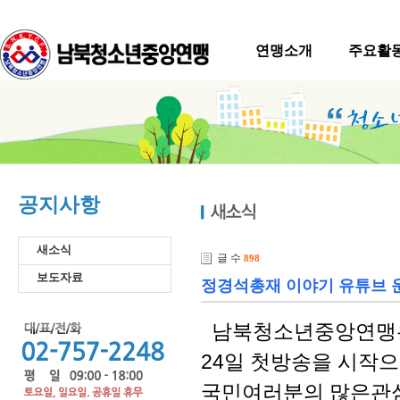
연맹소개
주요활
공지사항
새소식
글 수
898
보도자료
정경석총재 이야기 유튜브 
남북청소년중앙연맹은 
24일 첫방송을 시작
국민여러분의 많은관