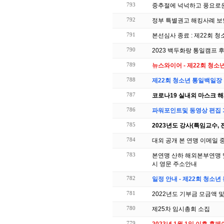
793
중추절에 넉넉하고 풍요로운
792
정부 특별권고 해킹사례 보
791
본선심사 종료 : 제22회 
790
2023 백두화랑 통일캠프 
789
뉴스와이어 - 제22회 청
788
제22회 청소년 통일백일장
787
코로나19 실내외 마스크 해
786
파워포인트및 동영상 편집 
785
2023년도 강사(특임교수, 
784
대외 공개 본 연맹 이메일 
783
본연맹 산하 해외본부연맹 및 해
시 영문 주소안내
782
일정 안내 - 제22회 청소
781
2022년도 기부금 모금액 
780
제25차 임시총회 소집
779