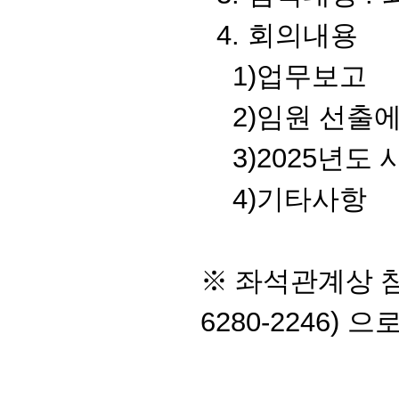
4.
회의내용
1)
업무보고
2)
임원 선출
3)2025
년도 
4)
기타사항
※
좌석관계상 
6280-2246)
으로