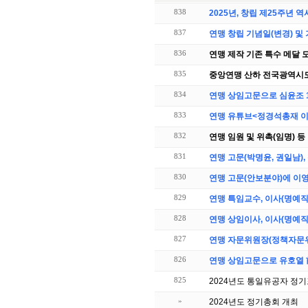
838
2025년, 창립 제25주년 
837
연맹 창립 기념일(변경) 및 
836
연맹 제작 기존 특수 메달 
835
중앙연맹 산하 전국광역시도
834
연맹 상임고문으로 심윤조 
833
연맹 유튜브<정경석총재 이
832
연맹 임원 및 위촉(임명) 등
831
연맹 고문(박명윤, 권일남)
830
829
연맹 특임교수, 이사(명예
828
연맹 상임이사, 이사(명예직
827
826
연맹 상임고문으로 유호열
825
2024년도 통일유공자 정
»
2024년도 정기총회 개최