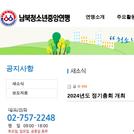
연맹소개
주요활
공지사항
새소식
글 수
898
보도자료
2024년도 정기총회 개최