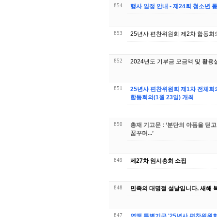
854
행사 일정 안내 - 제24회 청소년
853
25년사 편찬위원회 제2차 합동회
852
2024년도 기부금 모금액 및 활용
851
25년사 편찬위원회 제1차 전체회의(3월 5
합동회의(1월 23일) 개최
850
총재 기고문 : ‘분단의 아픔을 딛
꿈꾸며...’
849
제27차 임시총회 소집
848
민족의 대명절 설날입니다. 새해 
847
연맹 특별기구 '25년사 편찬위원회