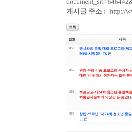
document_srl=646442
게시글 주소 :
http://
목록
번호
제목
858
명사와의 통일 대화 프로그램(제1
터)을 시행합니다.
857
연맹 주최 각종 프로그램 수상자 상
대한 안내(해외 참가자는 필수 확인
856
최종공고-제24회 청소년 통일백
화통일자문회의 의장상 등 승인)
855
창립 25주년, '제24회 청소년 통
고