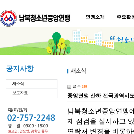
연맹소개
주요활
공지사항
새소식
글 수
898
보도자료
중앙연맹 산하 전국광역시도
남북청소년중앙연맹에 
제 점검을 실시하고 있
연락처 변경을 비롯하여