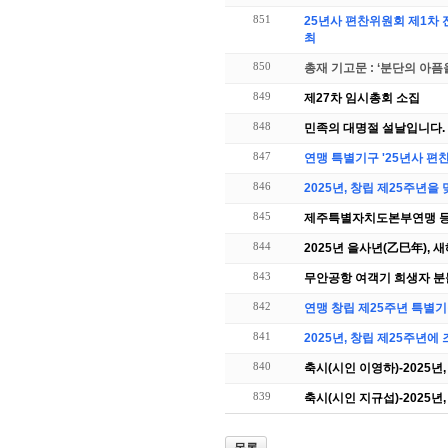
851
25년사 편찬위원회 제1차 전체회의(3월 5일) 및
최
850
총재 기고문 : ‘분단의 아픔
849
제27차 임시총회 소집
848
민족의 대명절 설날입니다.
847
연맹 특별기구 '25년사 편
846
2025년, 창립 제25주년
845
제주특별자치도본부연맹 등록
844
2025년 을사년(乙巳年), 
843
무안공항 여객기 희생자 분
842
연맹 창립 제25주년 특별기
841
2025년, 창립 제25주년
840
축시(시인 이영하)-2025
839
축시(시인 지규섭)-2025
목록