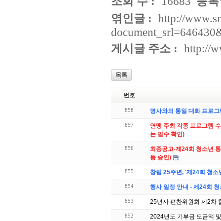
조회 수 :
16683
등록일
엮인글 :
http://www.s
document_srl=646430
게시글 주소 :
http://
목록
번호
858
명사와의 통일 대화 프로그램
857
연맹 주최 각종 프로그램 수
는 필수 확인)
856
최종공고-제24회 청소년
등 승인)
855
창립 25주년, '제24회 청
854
행사 일정 안내 - 제24회
853
25년사 편찬위원회 제2차
852
2024년도 기부금 모금액 