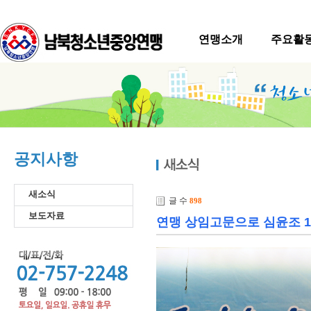
연맹소개
주요활
공지사항
새소식
글 수
898
보도자료
연맹 상임고문으로 심윤조 1