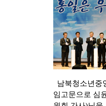
남북청소년중
임고문으로 심
원회 간사
)
님을