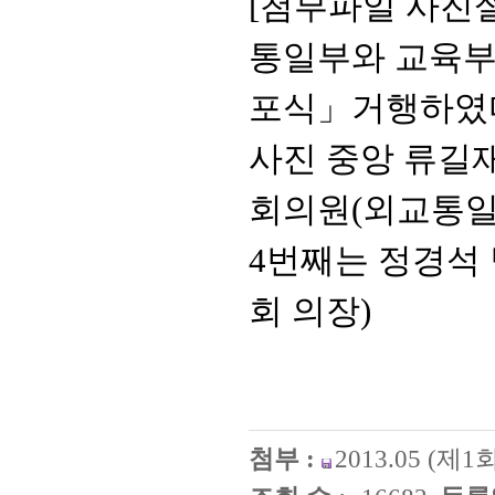
[첨부파일
사진
통일부와 교육
포식
」
거행하였
사진 중앙 류길
회의원
(
외교
통
4
번째는 정경석
회
의장
)
첨부 :
2013.05 (제