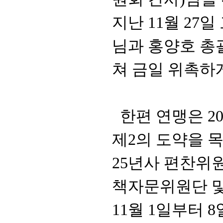
지난
11
월
27
일
님과 홍양호 총
쳐 금일 위촉하
한편 연맹은
2
제
2
의 도약을 
25년사 편찬위
책자문
위원단 
11
월
1
일부터
8