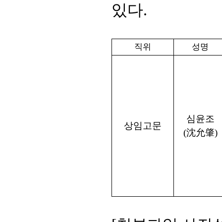
있다
.
직위
성명
심윤조
상임고문
(
沈允肇
)