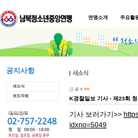
연맹소개
주요활
공지사항
새소식
글 수
898
보도자료
K경찰일보 기사 - 제23회
기사 보러가기>>
http
idxno=5049