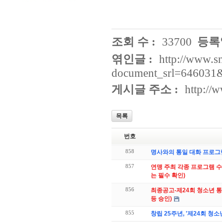
조회 수 :
33700
등록일
엮인글 :
http://www.s
document_srl=646031&
게시글 주소 :
http://
목록
번호
858
명사와의 통일 대화 프로그램
857
연맹 주최 각종 프로그램 수
는 필수 확인)
856
최종공고-제24회 청소년
등 승인)
855
창립 25주년, '제24회 청