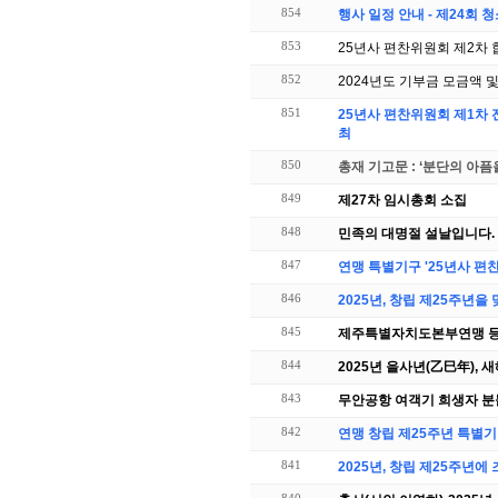
854
행사 일정 안내 - 제24회
853
25년사 편찬위원회 제2차
852
2024년도 기부금 모금액 
851
25년사 편찬위원회 제1차 전체회의(3월 5일) 및
최
850
총재 기고문 : ‘분단의 아픔
849
제27차 임시총회 소집
848
민족의 대명절 설날입니다.
847
연맹 특별기구 '25년사 편
846
2025년, 창립 제25주년
845
제주특별자치도본부연맹 등록
844
2025년 을사년(乙巳年), 
843
무안공항 여객기 희생자 분
842
연맹 창립 제25주년 특별기
841
2025년, 창립 제25주년
840