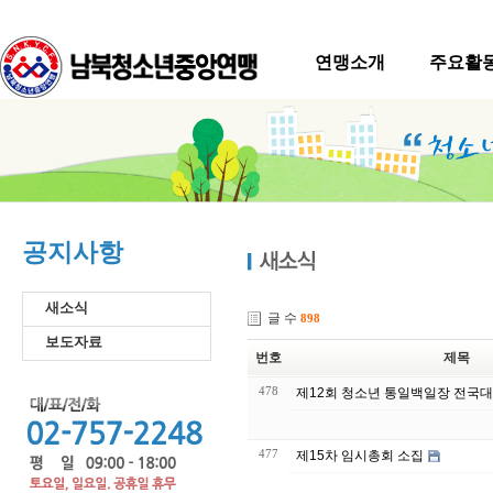
연맹소개
주요활
공지사항
새소식
글 수
898
보도자료
번호
제목
478
제12회 청소년 통일백일장 전국대
477
제15차 임시총회 소집