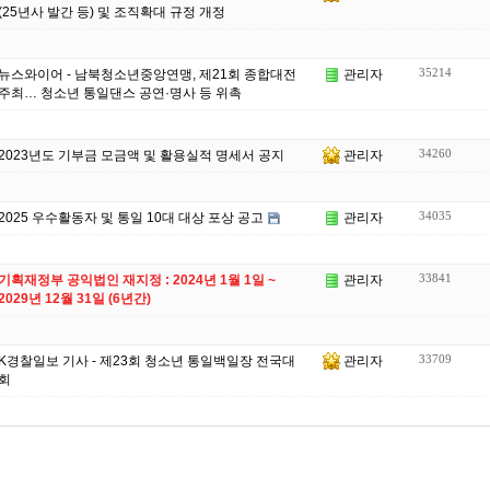
(25년사 발간 등) 및 조직확대 규정 개정
35214
뉴스와이어 - 남북청소년중앙연맹, 제21회 종합대전
관리자
주최… 청소년 통일댄스 공연·명사 등 위촉
34260
2023년도 기부금 모금액 및 활용실적 명세서 공지
관리자
34035
2025 우수활동자 및 통일 10대 대상 포상 공고
관리자
33841
기획재정부 공익법인 재지정 : 2024년 1월 1일 ~
관리자
2029년 12월 31일 (6년간)
33709
K경찰일보 기사 - 제23회 청소년 통일백일장 전국대
관리자
회