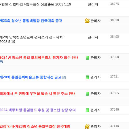
38775
<법인 상호마크 >업무표장 상표출원 2003.5.19
관리자
38678
제23회 청소년 통일백일장 전국대회 공고
관리자
38495
제2회 남북청소년교류 편지쓰기 전국대회 :
관리자
2003.5.19
37968
2024년 청소년 통일 모의국무회의 참가자 접수 안내
관리자
37721
제20회 통일문화예술교류 종합대전 공고
관리자
37365
해외에서 본 연맹에 우편물 발송 시 영문 주소 안내
관리자
37248
2024 백두화랑 통일캠프 후원 및 청소년 상장 수여
관리자
37148
일정 안내-제23회 청소년 통일백일장 전국대회
관리자