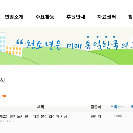
연맹소개
주요활동
후원안내
자료센터
참
수
898
제목
글쓴이
조회 수
41907
제2회 편지쓰기 전국 대회 본선 입상자 시상
관리자
2003.9.3