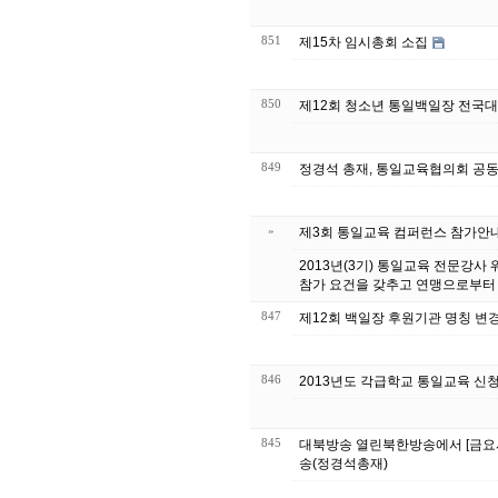
851
제15차 임시총회 소집
850
제12회 청소년 통일백일장 전국대
849
정경석 총재, 통일교육협의회 공동
»
제3회 통일교육 컴퍼런스 참가안
2013년(3기) 통일교육 전문강사 워크숍 참가안내 남북청소년교류연맹이 시행하는 제3회 
847
제12회 백일장 후원기관 명칭 변
846
2013년도 각급학교 통일교육 신
845
대북방송 열린북한방송에서 [금요시사
송(정경석총재)