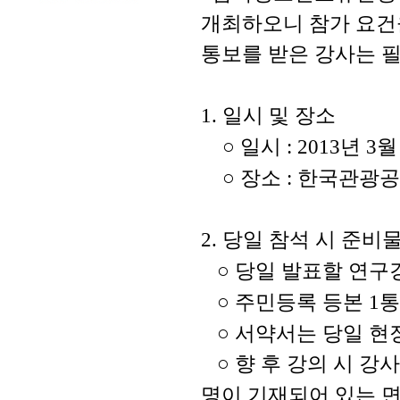
개최
하오니 참가 요
통보를 받은 강사는 
일시 및 장소
1.
○
일시
년
: 2013
3
○
장소
한국관광
:
당일 참석 시 준비
2.
○
당일 발표할 연구
○
주민등록 등본
통
1
○
서약서는 당일 현
○
향 후 강의 시 강
명이 기재되어
있는 