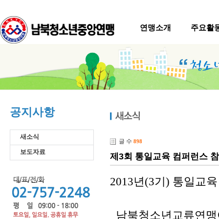
연맹소개
주요활
공지사항
새소식
글 수
898
보도자료
제3회 통일교육 컴퍼런스 
년
기
통일교육
2013
(3
)
남북청소년교류연맹이