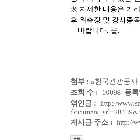
※
자세한 내용은 기
후 위촉장 및 강사증
바랍니다
끝
.
.
첨부 :
한국관광공사 약
조회 수 :
10098
등록일
엮인글 :
http://www.s
document_srl=28459&
게시글 주소 :
http://
목록