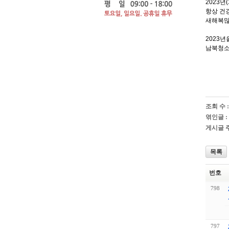
2023
항상 건
새해복많
2023
남북청소
조회 수 :
엮인글 :
게시글 주
목록
번호
798
797