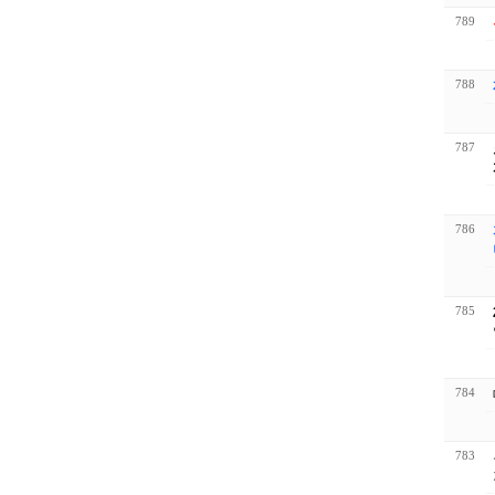
789
788
787
786
785
784
783