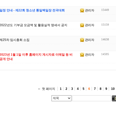
15449
일정 안내 - 제22회 청소년 통일백일장 전국대회
관리자
15159
2022년도 기부금 모금액 및 활용실적 명세서 공지
관리자
14638
제25차 임시총회 소집
관리자
14595
2023년 1월 1일 이후 홈페이지 게시자료 이메일 등 비
관리자
공개 안내
첫 페이지
1
2
3
4
5
6
7
8
9
10