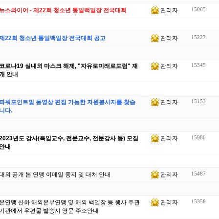
15005
뉴스와이어 - 제22회 청소년 통일백일장 전국대회
관리자
15227
제22회 청소년 통일백일장 전국대회 공고
관리자
15345
코로나19 실내외 마스크 해제, "자유로미래로포럼" 재
관리자
개 안내
15153
파워포인트및 동영상 편집 가능한 자원봉사자를 찾습
관리자
니다.
15980
2023년도 강사(특임교수, 전문교수, 전문강사 등) 모집
관리자
안내
15487
대외 공개 본 연맹 이메일 중지 및 대처 안내
관리자
15358
본연맹 산하 해외본부연맹 및 해외 백일장 등 행사 주관
관리자
기관에서 우편물 발송시 영문 주소안내