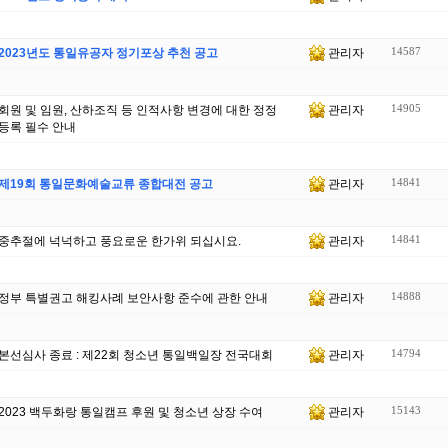
14587
2023년도 통일유공자 정기포상 추천 공고
관리자
14905
회원 및 임원, 산하조직 등 인적사항 변경에 대한 정정
관리자
등록 필수 안내
14841
제19회 통일문화예술교류 종합대전 공고
관리자
14841
중추절에 넉넉하고 풍요로운 한가위 되십시요.
관리자
14888
정부 특별권고 해킹사례 보안사항 준수에 관한 안내
관리자
14794
본선심사 종료 : 제22회 청소년 통일백일장 전국대회
관리자
15143
2023 백두화랑 통일캠프 후원 및 청소년 상장 수여
관리자