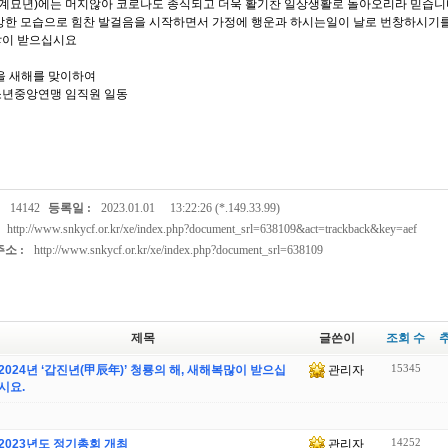
년(계묘년)에는 머지않아 코로나도 종식되고 더욱 활기찬 일상생활로 돌아오리라 믿습니
강한 모습으로 힘찬 발걸음을 시작하면서 가정에 행운과 하시는일이 날로 번창하시기를
이 받으십시요
년을 새해를 맞이하여
년중앙연맹 임직원 일동
14142
등록일 :
2023.01.01
13:22:26 (*.149.33.99)
http://www.snkycf.or.kr/xe/index.php?document_srl=638109&act=trackback&key=aef
소 :
http://www.snkycf.or.kr/xe/index.php?document_srl=638109
제목
글쓴이
조회 수
15345
2024년 ‘갑진년(甲辰年)’ 청룡의 해, 새해복많이 받으십
관리자
시요.
14252
2023년도 정기총회 개최
관리자