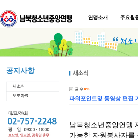
연맹소개
주요활
공지사항
새소식
글 수
898
보도자료
파워포인트및 동영상 편집 
남북청소년중앙연맹 제
가능한 자원봉사자를 