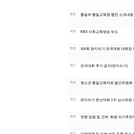
830
통일부 통일교육원 웹진 소개내용
829
KBS 사회교육방송 보도
828
제4회 편지쓰기 전국대회 대회장 위촉(2
827
전국대회 추가 공지(편지쓰기)
826
청소년 통일교육자료 발간위원회 
825
편지쓰기 본선대회 1차 심사위원
824
연맹 임원 및 간부, 회원 자기추천
823
지방연맹 및 지부 설립 등록 접수