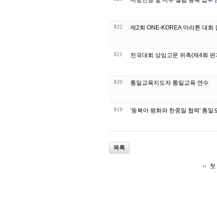
822
제2회 ONE-KOREA 마라톤 대회
821
전국대회 상임고문 위촉(제4회 
820
통일교육지도자 통일교육 연수
819
'동북아 평화와 한중일 협력' 통일
목록
첫