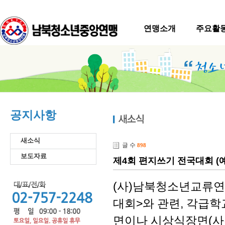
연맹소개
주요활
공지사항
새소식
글 수
898
보도자료
제4회 편지쓰기 전국대회 (
(사)남북청소년교류연
대회>와 관련, 각급학
면이나 시상식장면(사진