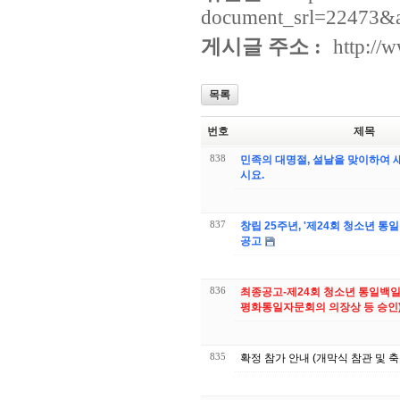
document_srl=22473&
게시글 주소 :
http://
목록
번호
제목
838
민족의 대명절, 설날을 맞이하여
시요.
837
창립 25주년, '제24회 청소년 통
공고
836
최종공고-제24회 청소년 통일백
평화통일자문회의 의장상 등 승인
835
확정 참가 안내 (개막식 참관 및 