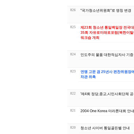
826
"국가청소년위원회"로 명칭 변경
825
제23회 청소년 통일백일장 전국대
35회 자유로미래로포럼(북한이탈
워크숍 개최
824
인도주의 물품 대한적십자사 기증
823
연맹 고문 겸 25년사 편찬위원장
차관 위촉
822
'제4회 정당,종교,시민사회단체 공
821
2004 One Korea 마라톤대회 안
820
청소년 사이버 통일골든벨 안내