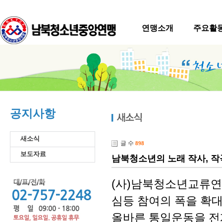
연맹소개
주요활
공지사항
새소식
글 수
898
보도자료
남북청소년의 노래 작사, 작
(사)남북청소년교류연맹은
심등 참여의 폭을 확
올바른 통일운동을 전