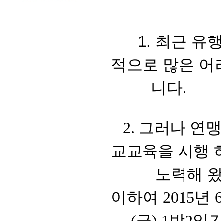
1. 최근 유행
적으로 많은 어
니다
.
그러나 연맹
2.
교교육을 시행 
노력해 왔
이하여
년
2015
금
박
일
(
) 1
2