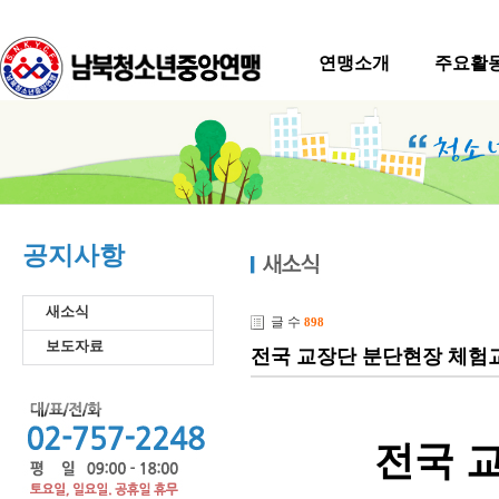
연맹소개
주요활
공지사항
새소식
글 수
898
보도자료
전국 교장단 분단현장 체험교육
전국 