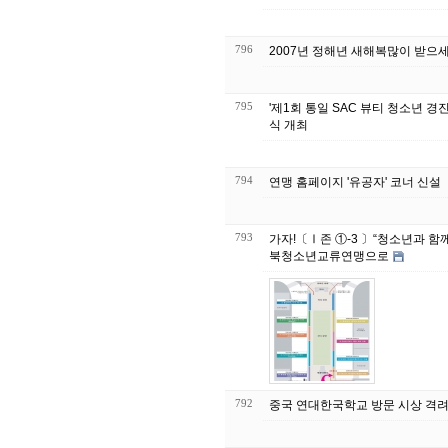
796
2007년 정해년 새해복많이 받으세
795
'제1회 통일 SAC 뷰티 청소년 경
식 개최
794
연맹 홈페이지 '유공자' 코너 신설
793
가자!〔Ⅰ존 ①-3 〕“청소년과 함께
북청소년교류연맹으로
792
중국 연대한국학교 방문 시상 격