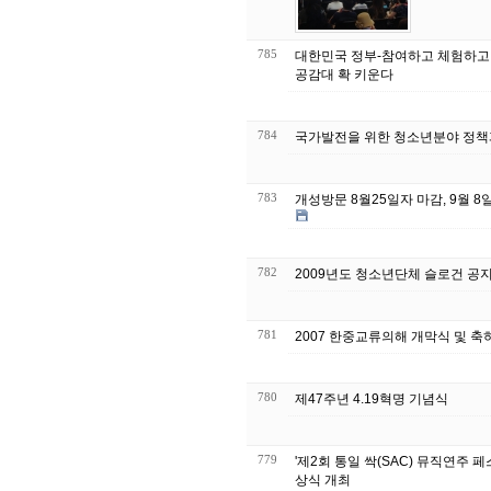
785
대한민국 정부-참여하고 체험하
공감대 확 키운다
784
국가발전을 위한 청소년분야 정책
783
개성방문 8월25일자 마감, 9월 
782
2009년도 청소년단체 슬로건 공
781
2007 한중교류의해 개막식 및 
780
제47주년 4.19혁명 기념식
779
'제2회 통일 싹(SAC) 뮤직연주 페
상식 개최