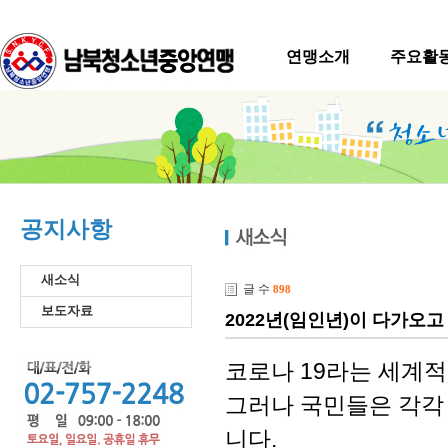
연맹소개
주요활
공지사항
새소식
글 수
898
보도자료
2022년(임인년)이 다가오고
코로나 19라는 세계
그러나 국민들은 각각
니다.