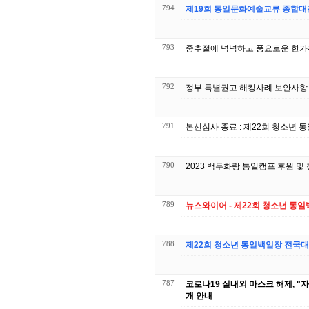
794
제19회 통일문화예술교류 종합대
793
중추절에 넉넉하고 풍요로운 한가
792
정부 특별권고 해킹사례 보안사항
791
본선심사 종료 : 제22회 청소년
790
2023 백두화랑 통일캠프 후원 및
789
뉴스와이어 - 제22회 청소년 통
788
제22회 청소년 통일백일장 전국대
787
코로나19 실내외 마스크 해제, 
개 안내