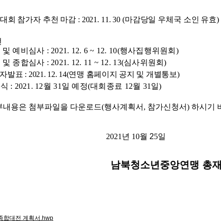
대회 참가자 추천 마감
: 2021. 11. 30 (
마감당일 우체국 소인 유효
)
선
 및 예비심사
: 2021. 12. 6 ~ 12. 10(
행사집행위원회
)
 및 종합심사
: 2021. 12. 11 ~ 12. 13(
심사위원회
)
상자발표
: 2021. 12. 14(
연맹 홈페이지 공지 및 개별통보
)
상식
: 2021. 12
월
31
일 예정
(
대회종료
12
월
31
일
)
부내용은 첨부파일을 다운로드
(
행사계획서
,
참가신청서
)
하시기 
2021
년
10
월 2
5
일
남북청소년중앙연맹 총
종합대전 계획서.hwp