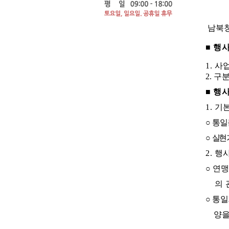
남북
■
행
1.
사
2
.
구
■
행
1.
기
○
통일
○
실현 
2.
행
○
연맹
의
○
통일
양을