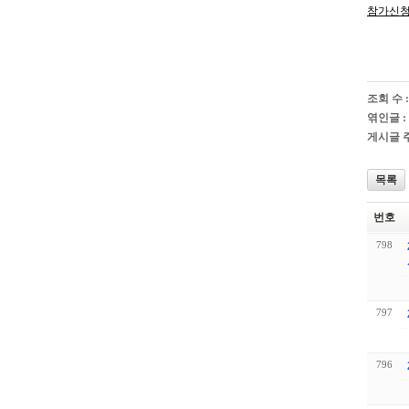
참가신청서
조회 수 :
엮인글 :
게시글 주
목록
번호
798
797
796