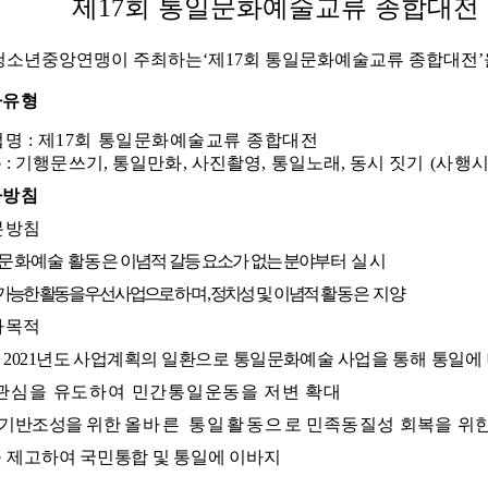
제
회 통일문화예술교류 종합대전
17
청소년중앙연맹이 주최하는
‘
제
17
회 통일문화예술교류 종합대전
’
사유형
업명
:
제
17
회 통일문화예술교류 종합대전
분
:
기행문쓰기
,
통일만화
,
사진촬영
,
통일
노래
,
동
시 짓
기
(
사행시
사방침
본방침
문화예술 활동은
이념적 갈등 요소가 없는 분야
부터
실시
가능한 활동을 우선 사업으로
하며
,
정치성 및 이념적
활동은
지양
사목적
2021
년도 사업계획의 일환으로 통일문화예술 사업을
통해 통일
에
관심을 유도하여 민간통일
운동을 저변
확
대
기반조성을 위한
올바른 통일활동으
로 민
족동질성 회복을 위
 제고
하여 국민통합 및 통일에 이바지