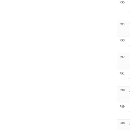
795
794
793
792
791
790
789
788