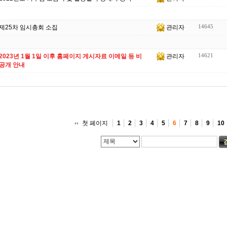
14645
제25차 임시총회 소집
관리자
14621
2023년 1월 1일 이후 홈페이지 게시자료 이메일 등 비
관리자
공개 안내
첫 페이지
1
2
3
4
5
6
7
8
9
10