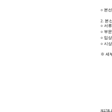
○
본선
2
.
본
○
서류
○
부문
○
입
○
시
※
세
제17회 