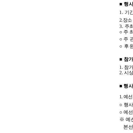
■
행
1.
기
2.
장소
3.
주최
○
주 
○
주 
○
후
■
참가
1.
참
2.
시
■
행
1
.
예선
○
행
○
예
※
예
본선