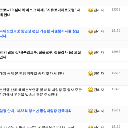
15361
코로나19 실내외 마스크 해제, "자유로미래로포럼" 재
관리자
개 안내
15159
파워포인트및 동영상 편집 가능한 자원봉사자를 찾습
관리자
니다.
15985
2023년도 강사(특임교수, 전문교수, 전문강사 등) 모집
관리자
안내
15502
대외 공개 본 연맹 이메일 중지 및 대처 안내
관리자
15370
본연맹 산하 해외본부연맹 및 해외 백일장 등 행사 주관
관리자
기관에서 우편물 발송시 영문 주소안내
15451
일정 안내 - 제22회 청소년 통일백일장 전국대회
관리자
15169
2022년도 기부금 모금액 및 활용실적 명세서 공지
관리자