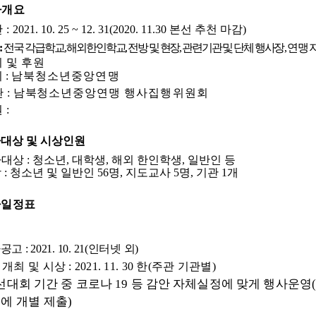
사개요
간
:
2021. 10. 25 ~ 12. 31(2020. 11.30
본선 추천 마감
)
:
전국 각급학교
,
해외한인학교
,
전방 및 현장
,
관련기관 및 단체 행사
장
,
연맹 
 및 후원
최
:
남북청소년중앙연맹
관
:
남북청
소년중앙연맹 행사집행위원회
원
:
대상 및 시상인원
가대상
:
청소년
,
대학생
,
해외 한인학생
,
일반인 등
상
:
청소년 및 일반인
56
명
,
지도교사
5
명
,
기관
1
개
사일정표
사공고
: 2021. 10. 21(
인터넷 외
)
선
개최 및 시상
: 2021. 11. 30
한
(
주관 기관별
)
선대회 기간 중 코로나
19
등 감안 자체실정에 맞게 행사운영
에 개별 제출
)