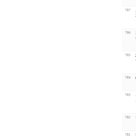
787
786
785
784
783
782
781