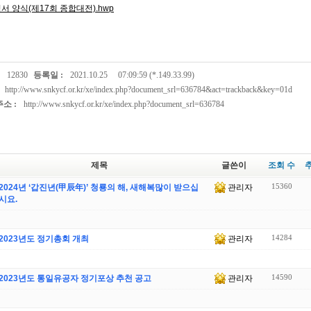
 양식(제17회 종합대전).hwp
12830
등록일 :
2021.10.25
07:09:59 (*.149.33.99)
http://www.snkycf.or.kr/xe/index.php?document_srl=636784&act=trackback&key=01d
소 :
http://www.snkycf.or.kr/xe/index.php?document_srl=636784
제목
글쓴이
조회 수
15360
2024년 ‘갑진년(甲辰年)’ 청룡의 해, 새해복많이 받으십
관리자
시요.
14284
2023년도 정기총회 개최
관리자
14590
2023년도 통일유공자 정기포상 추천 공고
관리자