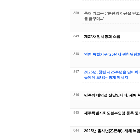
850
총재 기고문 : ‘분단의 아픔을 딛
를 꿈꾸며...’
849
제27차 임시총회 소집
848
연맹 특별기구 '25년사 편찬위원회
847
2025년, 창립 제25주년을 맞이하
들에게 보내는 총재 메시지
846
민족의 대명절 설날입니다. 새해 
845
제주특별자치도본부연맹 등록 및 
844
2025년 을사년(乙巳年), 새해 복