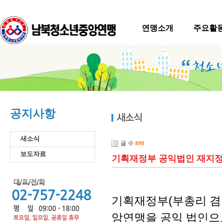
연맹소개
주요활
공지사항
새소식
글 수
898
보도자료
기획재정부 공익법인 재지정 : 2
기획재정부(부총리 겸 
앙연맹을 공익 법인으