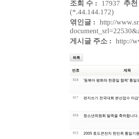
조회 수 :
17937
추천 
(*.44.144.172)
엮인글 :
http://www.s
document_srl=22530&
게시글 주소 :
http://
목록
번호
제목
818
'동북아 평화와 한중일 협력' 통일
817
편지쓰기 전국대회 본선접수 마
816
청소년위원회 발족을 축하합니다.
815
2005 효도큰잔치 한민족 통일기