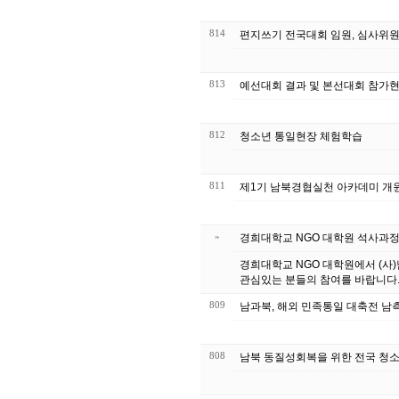
814
편지쓰기 전국대회 임원, 심사위
813
예선대회 결과 및 본선대회 참가
812
청소년 통일현장 체험학습
811
제1기 남북경협실천 아카데미 개
»
경희대학교 NGO 대학원 석사과정
경희대학교 NGO 대학원에서 (사
관심있는 분들의 참여를 바랍니다. 0 명
809
남과북, 해외 민족통일 대축전 남
808
남북 동질성회복을 위한 전국 청