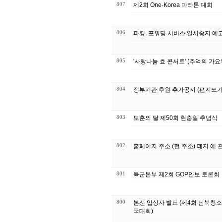
807
제2회 One-Korea 마라톤 대회
806
파킹, 포워딩 서비스 일시중지 예
805
'사랑나눔 효 콘서트' (추억의 가요
804
정부기관 후원 추가공지 (편지쓰기
803
보훈의 달 제50회 현충일 추념식
802
홈페이지 주소 (전 주소) 폐지 에 
801
육군본부 제2회 GOP안보 토론회
800
본선 입상자 발표 (제4회 남북청
국대회)