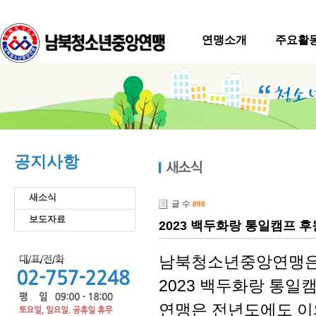
연맹소개
주요활
공지사항
새소식
글 수
898
보도자료
2023 백두화랑 통일캠프 후
남북청소년중앙연맹은
2023 백두화랑 통일
연맹은 전년도에도 이