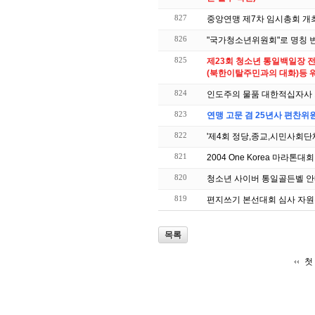
827
중앙연맹 제7차 임시총회 개
826
"국가청소년위원회"로 명칭 
825
제23회 청소년 통일백일장 
(북한이탈주민과의 대화)등 
824
인도주의 물품 대한적십자사
823
연맹 고문 겸 25년사 편찬위
822
'제4회 정당,종교,시민사회단
821
2004 One Korea 마라톤대
820
청소년 사이버 통일골든벨 
819
편지쓰기 본선대회 심사 자
목록
첫