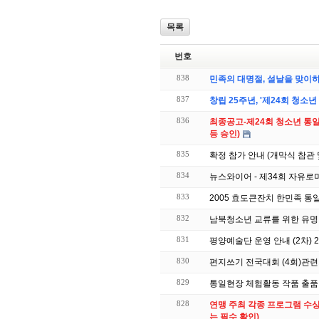
목록
번호
838
민족의 대명절, 설날을 맞이
837
창립 25주년, '제24회 청소
836
최종공고-제24회 청소년 
등 승인)
835
확정 참가 안내 (개막식 참관
834
뉴스와이어 - 제34회 자유
833
2005 효도큰잔치 한민족 통
832
남북청소년 교류를 위한 유명
831
평양예술단 운영 안내 (2차) 20
830
편지쓰기 전국대회 (4회)관
829
통일현장 체험활동 작품 출품
828
연맹 주최 각종 프로그램 수상
는 필수 확인)