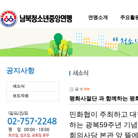
연맹소개
주요활
공지사항
새소식
글 수
898
보도자료
평화사절단 과 함께하는 평
민화협이 주최하고 대한
하는 광복59주년 기념
회의사당 본관 앞 뜰에