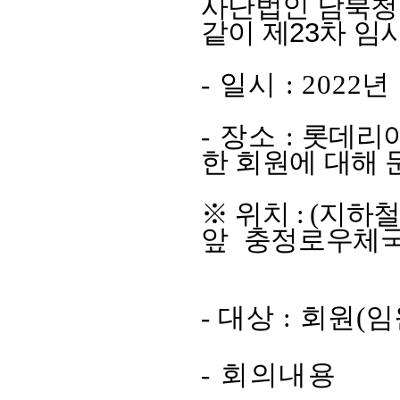
사단법인 남북청
같이 제23
차 임
-
일시
: 2022
년
-
장소
:
롯데리아
한 회원에 대해 
※
위치
:
(
지하철
앞
충정로우체국
-
대상
:
회원
(
임
-
회의내용