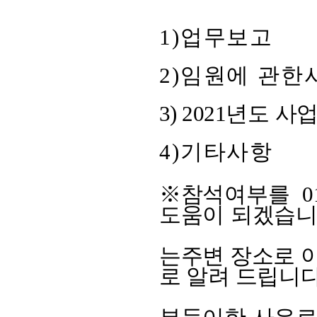
1)
업무보고
2)
임원에 관한
3) 2021
년도 사업
4)
기타사항
※
참석여부를
0
도움이
되
겠습
는
주변 장소로 
로
알려 드립니다