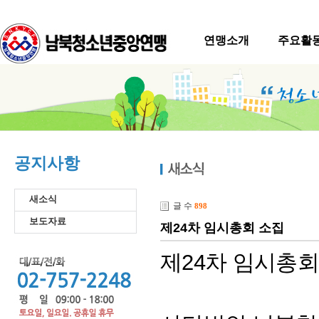
연맹소개
주요활
공지사항
새소식
글 수
898
보도자료
제24차 임시총회 소집
제24차 임시총회