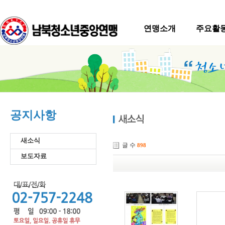
연맹소개
주요활
공지사항
새소식
글 수
898
보도자료