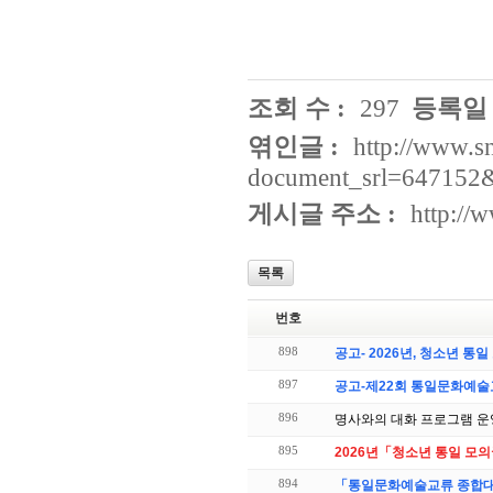
조회 수 :
297
등록일 
엮인글 :
http://www.s
document_srl=647152
게시글 주소 :
http://
목록
번호
898
공고- 2026년, 청소년 통
897
공고-제22회 통일문화예술
896
명사와의 대화 프로그램 운
895
2026년「청소년 통일 모의
894
「통일문화예술교류 종합대전