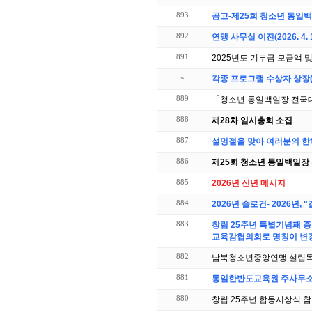
893
공고-제25회 청소년 통일
892
연맹 사무실 이전(2026. 4.
891
2025년도 기부금 모금액 
»
각종 프로그램 수상자 상장(
889
「청소년 통일백일장 전국대회
888
제28차 임시총회 소집
887
설명절을 맞아 여러분의 한
886
제25회 청소년 통일백일장 
885
2026년 신년 메시지
884
2026년 슬로건- 2026년
883
창립 25주년 특별기념패 증
교육감협의회로 명칭이 변경
882
남북청소년중앙연맹 설립목
881
통일한반도교육원 주사무소 
880
창립 25주년 합동시상식 참