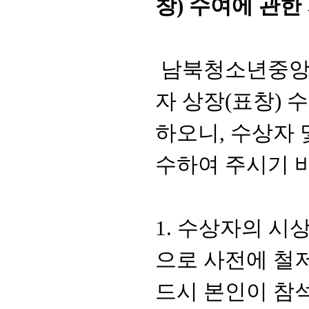
창
)
수여에 관한
남북청소년중앙
자 상장
(
표창
)
수
하오니
,
수상자 
수하여 주시기 
1.
수상자의 시상
으로 사전에 철
드시 본인이 참