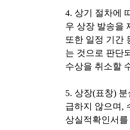
4.
상기 절차에 
우 상장 발송을
또한 일정 기간
는 것으로 판단
수상을 취소할 
5.
상장
(
표창
)
분
급하지 않으며
,
상실적확인서를