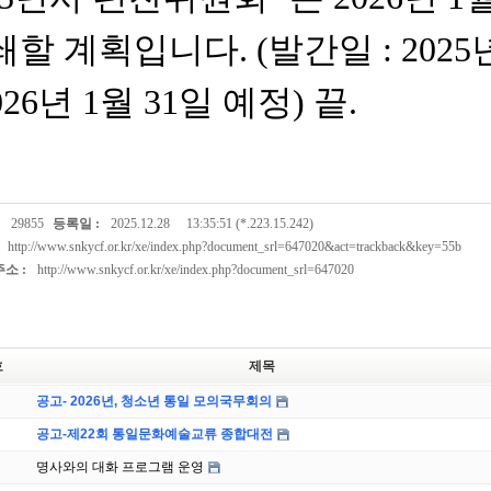
쇄할 계획입니다
. (
발간일
: 2025
026
년
1
월
31
일 예정
)
끝
.
29855
등록일 :
2025.12.28
13:35:51 (*.223.15.242)
http://www.snkycf.or.kr/xe/index.php?document_srl=647020&act=trackback&key=55b
소 :
http://www.snkycf.or.kr/xe/index.php?document_srl=647020
호
제목
공고- 2026년, 청소년 통일 모의국무회의
공고-제22회 통일문화예술교류 종합대전
명사와의 대화 프로그램 운영