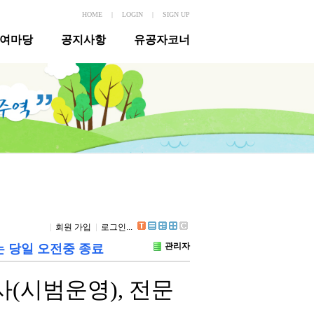
HOME
|
LOGIN
|
SIGN UP
여마당
공지사항
유공자코너
회원 가입
로그인...
관리자
는 당일 오전중 종료
사
(
시범운영
),
전문