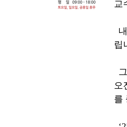
교
내
립
그
오
를
‘2