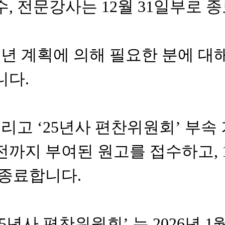
수
,
전문강사는
12
월
31
일부로 
년 계획에 의해 필요한 분에 대해
니다
.
리고
‘25
년사 편찬위원회
’
부속
전까지 부여된 원고를 접수하고
,
 종료합니다
.
5
년사 편찬위원회
’
는
2026
년
1