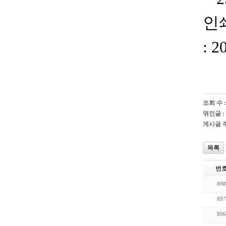
인
: 2
조회 수 :
엮인글 :
게시글 주
목록
번
898
897
896