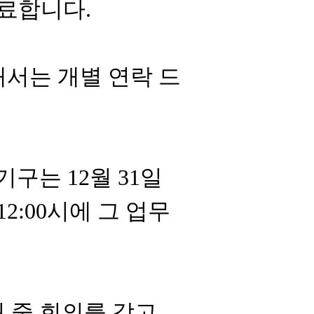
종료합니다
.
서는 개별 연락 드
 기구는
12
월
31
일
 12:00
시에 그 업무
월 중 회의를 갖고
,