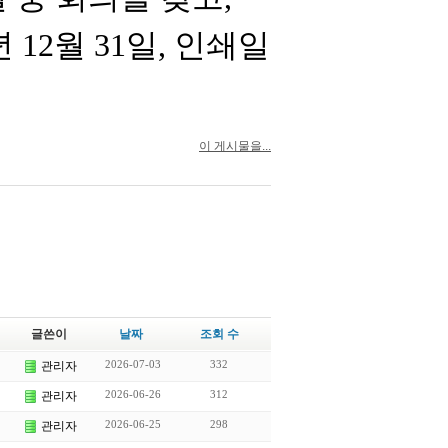
년
12
월
31
일
,
인쇄일
이 게시물을...
글쓴이
날짜
조회 수
2026-07-03
332
관리자
2026-06-26
312
관리자
2026-06-25
298
관리자