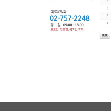
4
3
2
1
목록