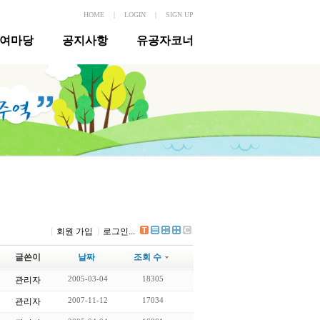
HOME
|
LOGIN
|
SIGN UP
여마당
공지사항
유공자코너
회원 가입
로그인...
글쓴이
날짜
조회 수
2005-03-04
18305
관리자
2007-11-12
17034
관리자