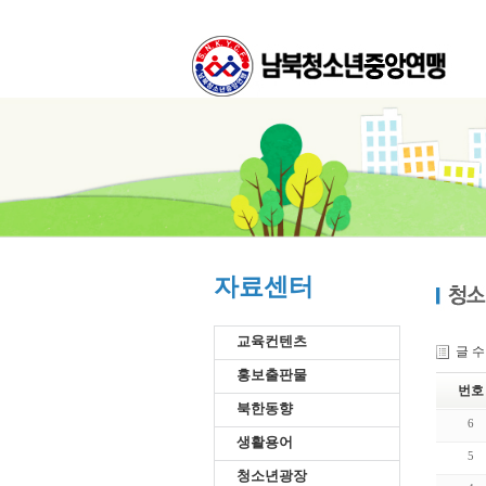
자료센터
교육컨텐츠
글 
홍보출판물
번호
북한동향
6
생활용어
5
청소년광장