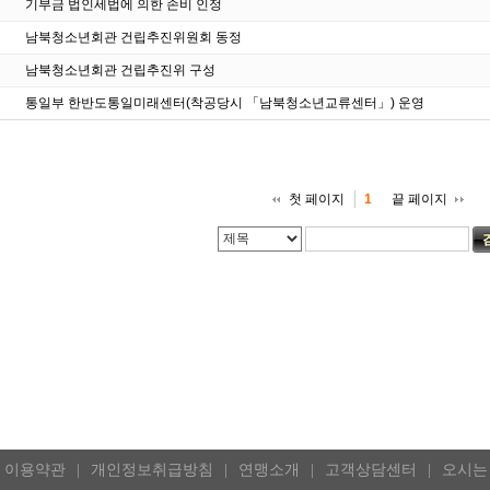
기부금 법인세법에 의한 손비 인정
남북청소년회관 건립추진위원회 동정
남북청소년회관 건립추진위 구성
통일부 한반도통일미래센터(착공당시 「남북청소년교류센터」) 운영
첫 페이지
끝 페이지
1
이용약관
개인정보취급방침
연맹소개
고객상담센터
오시는