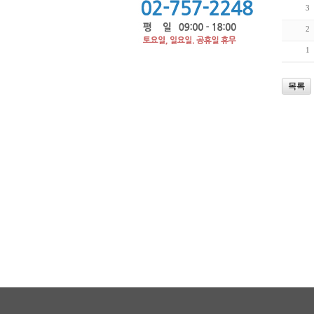
3
2
1
목록