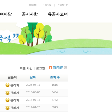
HOME
|
LOGIN
|
SIGN UP
여마당
공지사항
유공자코너
회원 가입
로그인...
글쓴이
날짜
조회 수
2023-04-12
1616
관리자
2018-03-05
5434
관리자
2017-02-16
7772
관리자
2017-01-20
8943
관리자