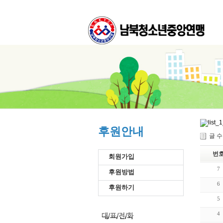
후원안내
글 
번
회원가입
7
후원방법
6
후원하기
5
4